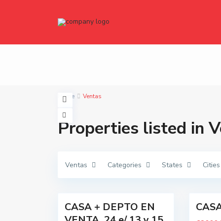
t
t
Home
Ventas
o
o
d
d
o
o
Properties listed in 
s
s
,
,
B
B
a
a
l
l
c
c
Ventas
Categories
States
Cities
a
a
r
r
c
c
13
e
8
e
CASA + DEPTO EN
CASA.
Oportunidad
VENTA. 24 e/ 13 y 15