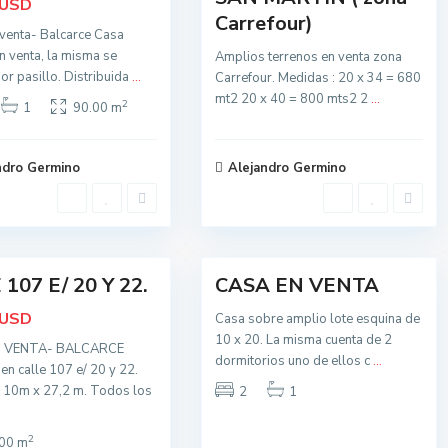
USD
Carrefour)
venta- Balcarce Casa
en venta, la misma se
Amplios terrenos en venta zona
or pasillo. Distribuida
...
Carrefour. Medidas : 20 x 34 = 680
mt2 20 x 40 = 800 mts2 2
...
2
1
90.00 m
ndro Germino
Alejandro Germino
17
107 E/ 20 Y 22.
CASA EN VENTA
Activa
USD
Casa sobre amplio lote esquina de
10 x 20. La misma cuenta de 2
N VENTA- BALCARCE
dormitorios uno de ellos c
...
en calle 107 e/ 20 y 22.
t
o
 10m x 27,2 m. Todos los
2
1
d
o
s
2
00 m
,