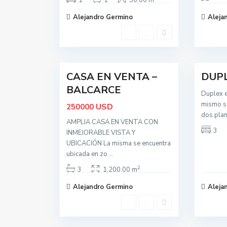
1
1
50.00 m
B
B
a
a
Alejandro Germino
Aleja
l
l
c
c
a
a
r
r
c
c
30
e
10
e
CASA EN VENTA –
DUP
Oportunidad
Activa
BALCARCE
Duplex e
mismo se
USD
250000
dos plan
AMPLIA CASA EN VENTA CON
3
INMEJORABLE VISTA Y
t
o
UBICACIÓN La misma se encuentra
d
ubicada en zo
o
...
s
,
2
3
1,200.00 m
B
a
Alejandro Germino
Aleja
l
c
a
r
c
7
e