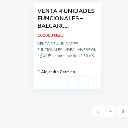
VENTA 4 UNIDADES
Oportunidad
FUNCIONALES –
BALCARC...
USD
160000
VENTA DE 4 UNIDADES
FUNCIONALES ✅IDEAL INVERSIÓN
‼️☝️ 4 UF’s sobre lote de 12,50 x 5
...
Alejandro Germino
7
8