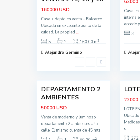
62000
USD
160000
Casa en 
interna 
Casa + depto en venta – Balcarce
t
t
o
o
accede p
Ubicada en excelente punto de la
d
d
cuidad. La propied
o
...
o
3
s
s
,
,
2
5
2
160.00 m
B
B
a
a
Alejandro Germino
Aleja
l
l
c
c
a
a
r
r
c
c
17
e
1
e
DEPARTAMENTO 2
LOTE 
AMBIENTES
22000
USD
50000
LOTE E
Ubicado 
Venta de moderno y luminoso
t
t
o
o
Medidas
departamento 2 ambientes a la
d
d
s
...
calle. El mismo cuenta de 45 mts
o
...
o
s
s
272.
,
,
2