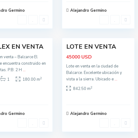
B
a
ndro Germino
Alejandro Germino
l
c
a
r
c
3
e
LEX EN VENTA
LOTE EN VENTA
Activa
USD
45000
n venta – Balcarce El
 encuentra construido en
Lote en venta en la ciudad de
tas. P.B: 2 H
...
Balcarce. Excelente ubicación y
2
vista a la sierra. Ubicado e
...
1
180.00 m
2
842.50 m
ndro Germino
Alejandro Germino