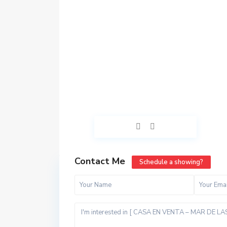
Contact Me
Schedule a showing?
t
t