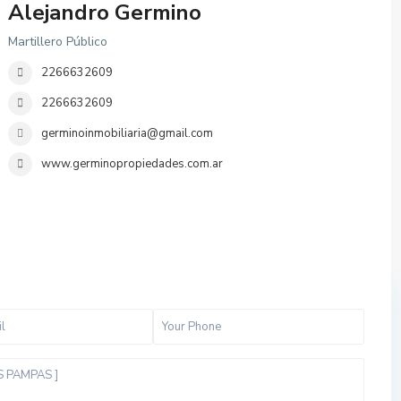
Alejandro Germino
Martillero Público
2266632609
2266632609
germinoinmobiliaria@gmail.com
www.germinopropiedades.com.ar
t