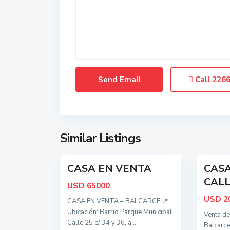
o
o
d
d
o
o
s
s
,
,
B
B
a
a
Call
226
l
l
c
c
a
a
r
r
c
c
Similar Listings
15
e
t
38
e
o
CASA EN VENTA
CASA
d
Oportunidad
Activa
o
CALLE
USD
65000
s
USD
2
CASA EN VENTA – BALCARCE 📍
,
Ubicación: Barrio Parque Municipal
Venta de
B
Calle 25 e/ 34 y 36, a
...
Balcarce
a