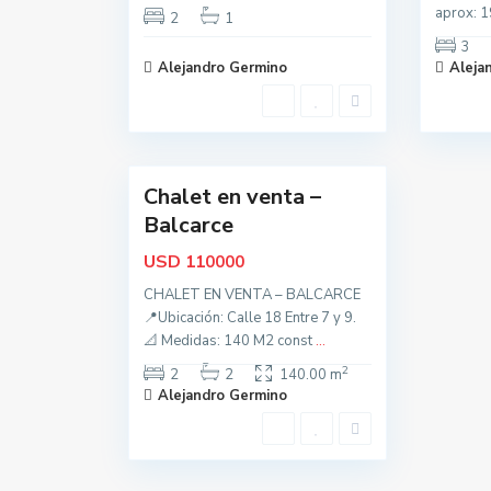
aprox: 
l
2
1
c
3
Alejandro Germino
Aleja
a
r
c
12
e
Chalet en venta –
Oportunidad
Balcarce
USD
110000
CHALET EN VENTA – BALCARCE
📍Ubicación: Calle 18 Entre 7 y 9.
📐 Medidas: 140 M2 const
...
2
2
2
140.00 m
Alejandro Germino