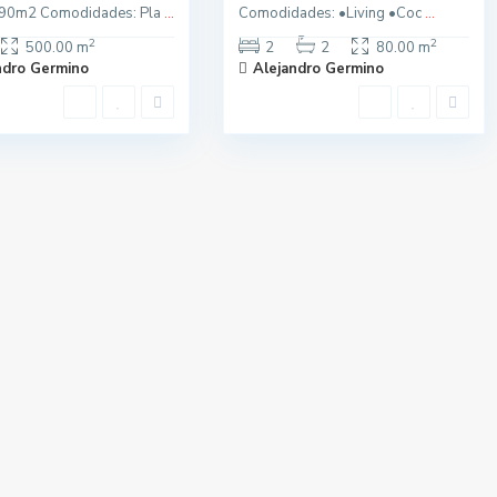
190m2 Comodidades: Pla
...
Comodidades: •Living •Coc
...
2
2
500.00 m
2
2
80.00 m
ndro Germino
Alejandro Germino