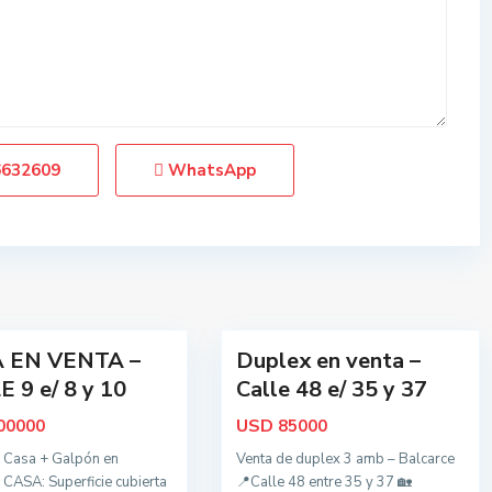
o
d
o
s
,
B
a
6632609
WhatsApp
l
c
a
r
c
20
e
 EN VENTA –
Duplex en venta –
Oportunidad
 9 e/ 8 y 10
Calle 48 e/ 35 y 37
USD
00000
85000
 Casa + Galpón en
Venta de duplex 3 amb – Balcarce
 CASA: Superficie cubierta
📍Calle 48 entre 35 y 37 🏡