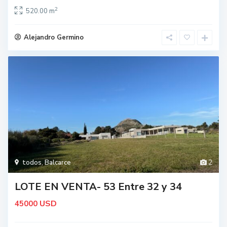
2
520.00 m
Alejandro Germino
todos
,
Balcarce
2
LOTE EN VENTA- 53 Entre 32 y 34
USD
45000