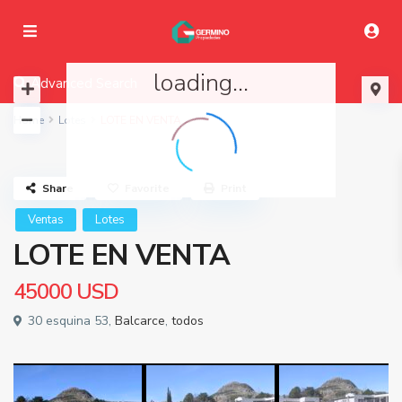
loading...
Advanced Search
Home
Lotes
LOTE EN VENTA
Share
Favorite
Print
Ventas
Lotes
LOTE EN VENTA
45000
USD
30 esquina 53,
Balcarce
,
todos