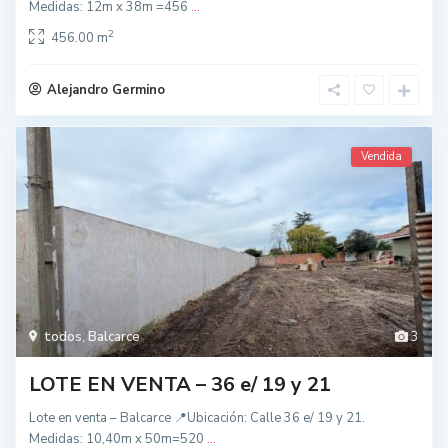
Medidas: 12m x 38m =456
...
2
456.00 m
Alejandro Germino
Vendida
todos
,
Balcarce
3
LOTE EN VENTA – 36 e/ 19 y 21
Lote en venta – Balcarce 📍Ubicación: Calle 36 e/ 19 y 21.
Medidas: 10,40m x 50m=520
...