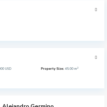
2
000
Property Size:
45.00 m
USD
Alejandro Germino