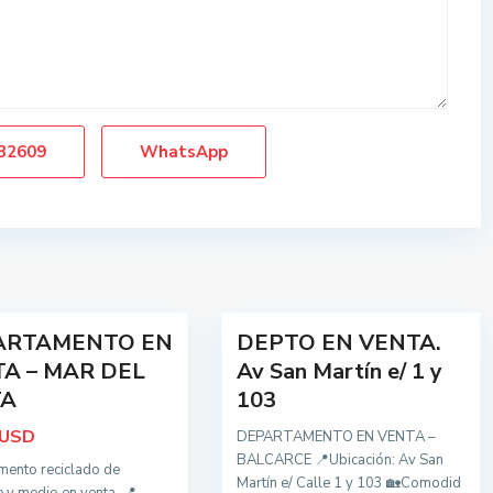
d
o
s
,
B
a
32609
WhatsApp
l
c
a
r
c
19
e
ARTAMENTO EN
DEPTO EN VENTA.
Oportunidad
A – MAR DEL
Av San Martín e/ 1 y
TA
103
USD
DEPARTAMENTO EN VENTA –
BALCARCE 📍Ubicación: Av San
mento reciclado de
Martín e/ Calle 1 y 103 🏡Comodid