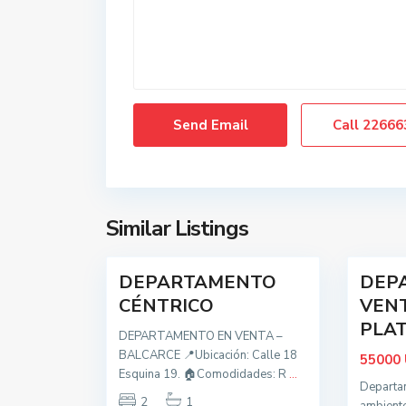
d
,
o
M
s
a
,
r
B
d
a
e
Call
22666
l
l
c
P
a
l
r
a
c
t
Similar Listings
21
e
9
a
DEPARTAMENTO
DEP
Oportunidad
Oportunidad
t
CÉNTRICO
VENT
o
PLA
DEPARTAMENTO EN VENTA –
d
BALCARCE 📍Ubicación: Calle 18
o
55000
Esquina 19. 🏠Comodidades: R
...
s
Departa
,
2
1