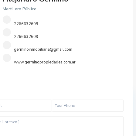
Martillero Público
2266632609
2266632609
germinoinmobiliaria@gmail.com
www.germinopropiedades.com.ar
t
o