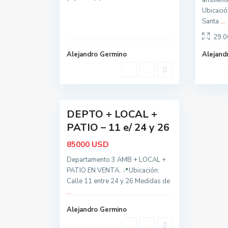
ambiente
B
Ubicació
a
Santa
...
l
29.0
c
Alejandro Germino
Alejand
a
r
c
24
e
DEPTO + LOCAL +
Oportunidad
PATIO – 11 e/ 24 y 26
USD
85000
Departamento 3 AMB + LOCAL +
PATIO EN VENTA. 📍Ubicación:
Calle 11 entre 24 y 26 Medidas de
...
Alejandro Germino