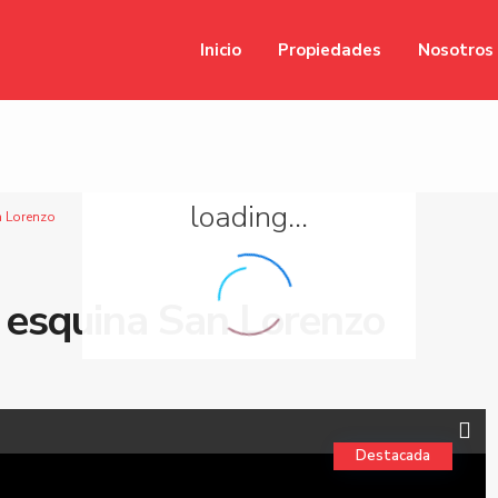
Inicio
Propiedades
Nosotros
loading...
 Lorenzo
esquina San Lorenzo
Destacada