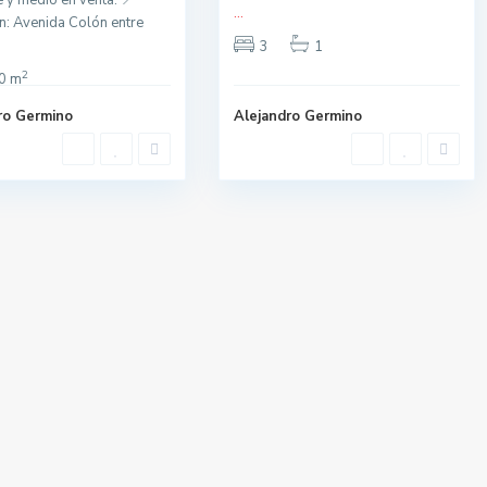
 y medio en venta. 📍
...
n: Avenida Colón entre
3
1
2
0 m
ro Germino
Alejandro Germino