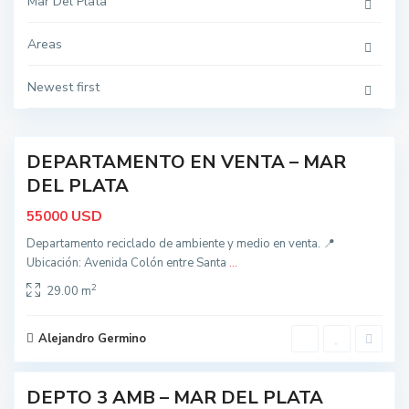
Mar Del Plata
a
r
d
Areas
e
l
P
l
Newest first
a
t
a
t
DEPARTAMENTO EN VENTA – MAR
nidad
o
d
DEL PLATA
o
s
USD
55000
,
M
Departamento reciclado de ambiente y medio en venta. 📍
a
r
Ubicación: Avenida Colón entre Santa
...
d
e
2
29.00 m
l
P
l
a
Alejandro Germino
t
8
a
DEPTO 3 AMB – MAR DEL PLATA