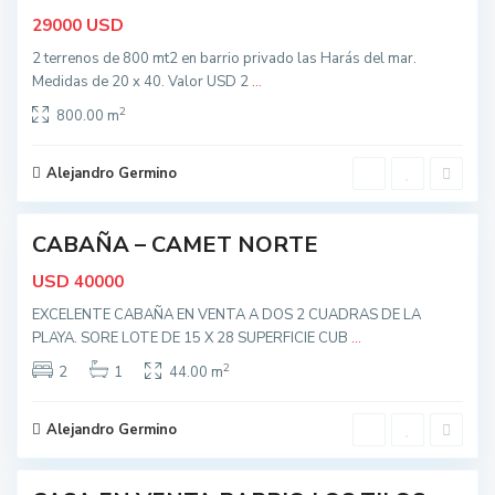
s
USD
29000
,
M
2 terrenos de 800 mt2 en barrio privado las Harás del mar.
a
r
Medidas de 20 x 40. Valor USD 2
...
d
e
2
800.00 m
l
P
l
a
Alejandro Germino
t
a
t
o
d
CABAÑA – CAMET NORTE
ndida
o
s
USD
40000
,
M
EXCELENTE CABAÑA EN VENTA A DOS 2 CUADRAS DE LA
a
r
PLAYA. SORE LOTE DE 15 X 28 SUPERFICIE CUB
...
d
e
2
2
1
44.00 m
l
P
l
a
Alejandro Germino
t
a