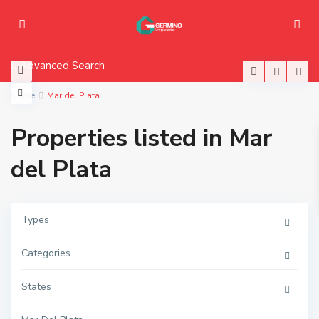
8
Advanced Search
Home
Mar del Plata
Properties listed in Mar
del Plata
Types
Categories
t
o
d
o
States
s
,
M