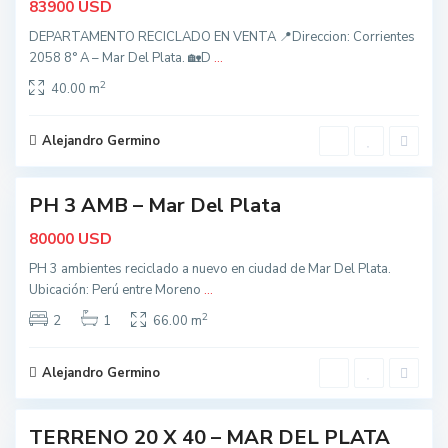
USD
83900
,
M
DEPARTAMENTO RECICLADO EN VENTA 📍Direccion: Corrientes
a
r
2058 8° A – Mar Del Plata. 🏡D
...
d
e
2
40.00 m
l
P
l
a
Alejandro Germino
t
2
a
t
o
d
PH 3 AMB – Mar Del Plata
rvada
o
s
USD
80000
,
M
PH 3 ambientes reciclado a nuevo en ciudad de Mar Del Plata.
a
r
Ubicación: Perú entre Moreno
...
d
e
2
2
1
66.00 m
l
P
l
a
Alejandro Germino
t
1
a
t
o
d
TERRENO 20 X 40 – MAR DEL PLATA
ctiva
o