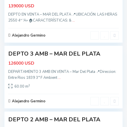
M
USD
139000
a
r
d
DEPTO EN VENTA – MAR DEL PLATA 📍UBICACIÓN: LAS HERAS
e
2550 4ª “A» 🏠CARACTERÍSTICAS: &
...
l
P
l
a
Alejandro Germino
t
4
a
t
o
d
DEPTO 3 AMB – MAR DEL PLATA
o
s
USD
126000
,
M
DEPARTAMENTO 3 AMB EN VENTA – Mar Del Plata 📍Direccion:
a
r
Entre Rios 1839 3° F Ambient
...
d
e
2
60.00 m
l
P
l
a
Alejandro Germino
t
a
t
o
d
DEPTO 2 AMB – MAR DEL PLATA
ctiva
o
s