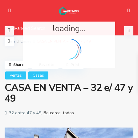
loading...
Advanced Search
Home
Casas
CASA EN VENTA – 32 e/ 47 y 49
Share
Favorite
Print
Ventas
Casas
CASA EN VENTA – 32 e/ 47 y
49
32 entre 47 y 49,
Balcarce
,
todos