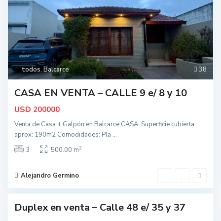
t
o
d
todos
,
Balcarce
38
o
s
CASA EN VENTA – CALLE 9 e/ 8 y 10
,
B
USD
200000
a
Venta de Casa + Galpón en Balcarce CASA: Superficie cubierta
l
aprox: 190m2 Comodidades: Pla
...
c
2
a
3
500.00 m
t
r
o
c
d
Alejandro Germino
0
e
o
s
Duplex en venta – Calle 48 e/ 35 y 37
,
nidad
B