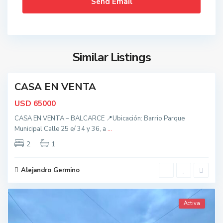
l
c
a
r
c
Similar Listings
5
e
CASA EN VENTA
nidad
USD
65000
CASA EN VENTA – BALCARCE 📍Ubicación: Barrio Parque
Municipal Calle 25 e/ 34 y 36, a
...
2
1
Alejandro Germino
Activa