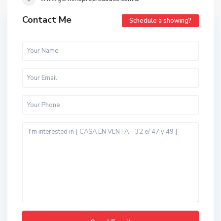
Contact Me
Schedule a showing?
t
o
d
o
s
,
B
a