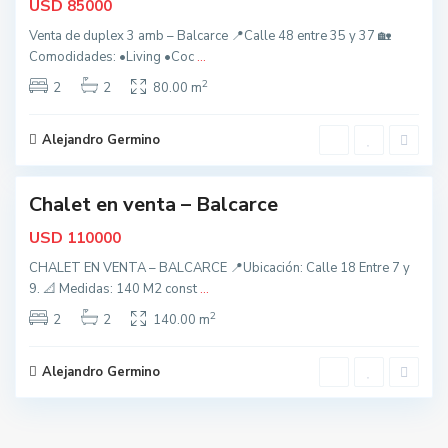
USD
85000
a
Venta de duplex 3 amb – Balcarce 📍Calle 48 entre 35 y 37 🏡
l
Comodidades: •Living •Coc
...
c
2
a
2
2
80.00 m
r
c
Alejandro Germino
2
e
Chalet en venta – Balcarce
nidad
USD
110000
CHALET EN VENTA – BALCARCE 📍Ubicación: Calle 18 Entre 7 y
9. 📐 Medidas: 140 M2 const
...
2
2
2
140.00 m
Alejandro Germino