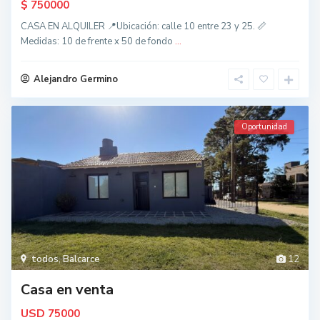
$
750000
CASA EN ALQUILER 📍Ubicación: calle 10 entre 23 y 25. 📏
Medidas: 10 de frente x 50 de fondo
...
Alejandro Germino
Oportunidad
todos
,
Balcarce
12
Casa en venta
USD
75000