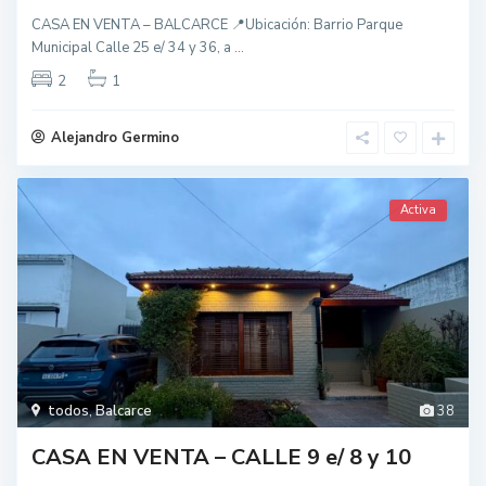
CASA EN VENTA – BALCARCE 📍Ubicación: Barrio Parque
Municipal Calle 25 e/ 34 y 36, a
...
2
1
Alejandro Germino
Activa
todos
,
Balcarce
38
CASA EN VENTA – CALLE 9 e/ 8 y 10
t
o