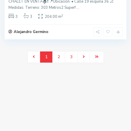
CHALET EN VENTA🏠❗️ 📍Ubicación: • Calle 19 esquina 36 📐
Medidas: Terreno: 303 Metros2 Superf
...
2
3
3
204.00 m
Alejandro Germino
1
2
3