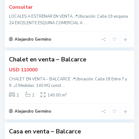
o
Consultar
s
,
B
LOCALES A ESTRENAR EN VENTA 📍Ubicación: Calle 19 esquina
a
24 EXCELENTE ESQUINA COMERCIAL A
...
l
c
a
r
Alejandro Germino
c
e
Chalet en venta – Balcarce
nidad
t
o
USD
110000
d
o
CHALET EN VENTA – BALCARCE 📍Ubicación: Calle 18 Entre 7 y
s
,
9. 📐 Medidas: 140 M2 const
...
B
a
2
2
2
140.00 m
l
c
a
r
Alejandro Germino
c
e
Casa en venta – Balcarce
nidad