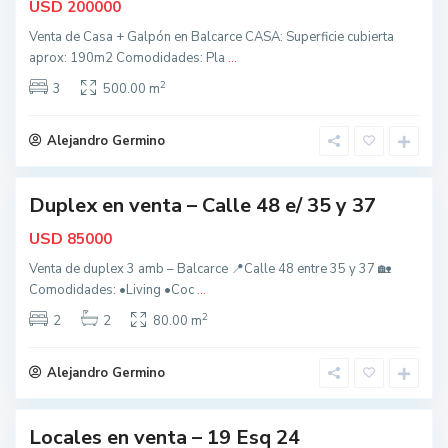
USD
200000
d
o
Venta de Casa + Galpón en Balcarce CASA: Superficie cubierta
s
,
aprox: 190m2 Comodidades: Pla
...
B
a
2
3
500.00 m
l
c
a
r
Alejandro Germino
c
e
Duplex en venta – Calle 48 e/ 35 y 37
nidad
t
o
USD
85000
d
o
Venta de duplex 3 amb – Balcarce 📍Calle 48 entre 35 y 37 🏡
s
,
Comodidades: •Living •Coc
...
B
a
2
2
2
80.00 m
l
c
a
r
Alejandro Germino
c
e
t
o
Locales en venta – 19 Esq 24
acada
d