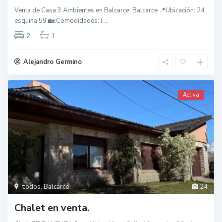
Venta de Casa 3 Ambientes en Balcarce, Balcarce 📍Ubicación: 24
esquina 59 🏡:Comodidades: l
...
2
1
Alejandro Germino
Activa
todos
,
Balcarce
24
Chalet en venta.