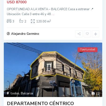
USD
87000
OPORTUNIDAD A LA VENTA – BALCARCE Casa a estrenar 📍
Ubicación: Calle 3 entre 46 y 48.
...
2
3
2
120.00 m
Alejandro Germino
Oportunidad
todos
,
Balcarce
21
DEPARTAMENTO CÉNTRICO