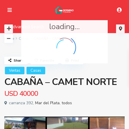
loading...
Advanced Search
Home
Casas
CABAÑA – CAMET NORTE
Share
Favorite
Print
Ventas
Casas
CABAÑA – CAMET NORTE
USD
40000
carranza 392,
Mar del Plata
,
todos