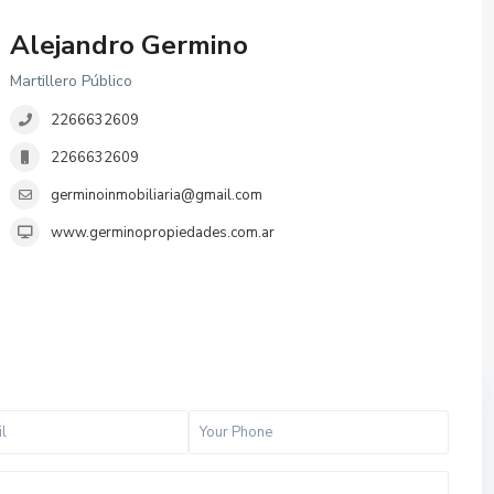
Alejandro Germino
Martillero Público
2266632609
2266632609
germinoinmobiliaria@gmail.com
www.germinopropiedades.com.ar