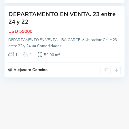
e
DEPARTAMENTO EN VENTA. 23 entre
acada
24 y 22
USD
59000
DEPARTAMENTO EN VENTA – BAlCARCE 📍Ubicación: Calle 23
entre 22 y 24. 🏡 Comodidades:
...
2
1
1
50.00 m
Alejandro Germino