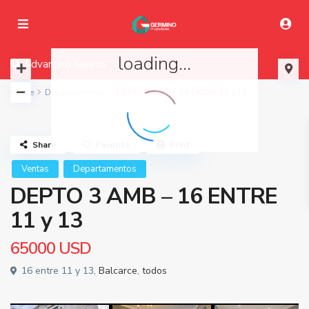
loading...
Advanced Search
Home
Departamentos
DEPTO 3 AMB – 16 ENTRE 11 y 13
Share
Favorite
Print
Ventas
Departamentos
DEPTO 3 AMB – 16 ENTRE
11 y 13
65000
USD
16 entre 11 y 13,
Balcarce
,
todos