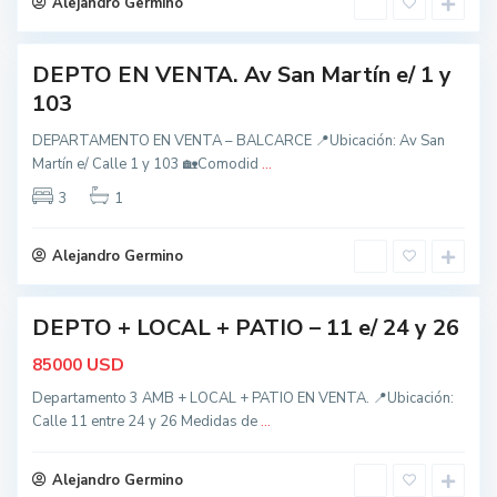
Alejandro Germino
o
e
s
DEPTO EN VENTA. Av San Martín e/ 1 y
,
nidad
B
103
a
DEPARTAMENTO EN VENTA – BALCARCE 📍Ubicación: Av San
l
Martín e/ Calle 1 y 103 🏡Comodid
...
t
c
o
a
3
1
d
r
o
c
Alejandro Germino
s
e
,
B
DEPTO + LOCAL + PATIO – 11 e/ 24 y 26
nidad
a
USD
85000
l
c
Departamento 3 AMB + LOCAL + PATIO EN VENTA. 📍Ubicación:
Calle 11 entre 24 y 26 Medidas de
...
a
r
c
Alejandro Germino