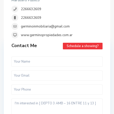
Martillero Público
2266632609
2266632609
germinoinmobiliaria@gmail.com
www.germinopropiedades.com.ar
Contact Me
Schedule a showing?
t
o