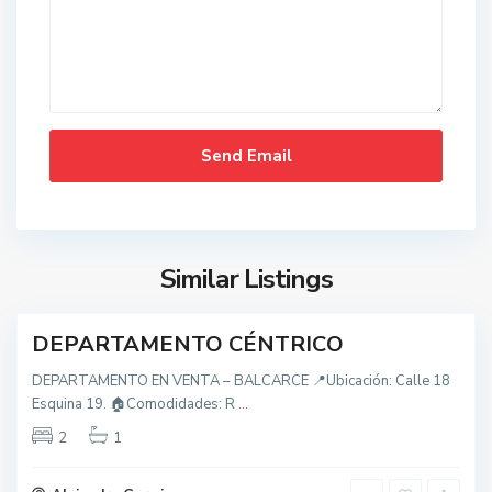
d
o
s
,
B
a
l
t
c
o
a
d
r
o
c
Similar Listings
s
e
,
B
DEPARTAMENTO CÉNTRICO
nidad
a
DEPARTAMENTO EN VENTA – BALCARCE 📍Ubicación: Calle 18
l
Esquina 19. 🏠Comodidades: R
...
c
t
a
2
1
o
r
d
c