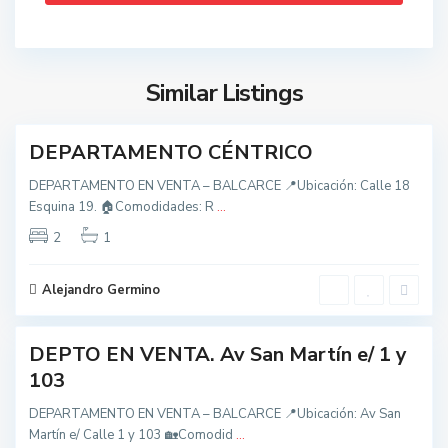
t
c
o
a
d
r
o
c
Similar Listings
s
1
e
,
B
DEPARTAMENTO CÉNTRICO
nidad
a
DEPARTAMENTO EN VENTA – BALCARCE 📍Ubicación: Calle 18
l
Esquina 19. 🏠Comodidades: R
...
c
t
a
2
1
o
r
d
c
Alejandro Germino
o
9
e
s
DEPTO EN VENTA. Av San Martín e/ 1 y
,
nidad
B
103
a
DEPARTAMENTO EN VENTA – BALCARCE 📍Ubicación: Av San
l
Martín e/ Calle 1 y 103 🏡Comodid
...
t
c