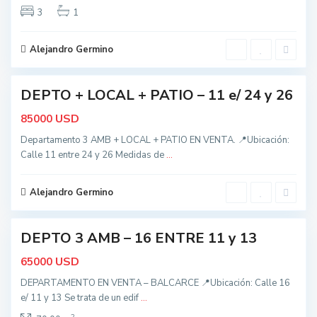
o
a
3
1
d
r
o
c
Alejandro Germino
s
4
e
,
B
DEPTO + LOCAL + PATIO – 11 e/ 24 y 26
nidad
a
USD
85000
l
c
Departamento 3 AMB + LOCAL + PATIO EN VENTA. 📍Ubicación:
Calle 11 entre 24 y 26 Medidas de
...
a
r
c
Alejandro Germino
1
e
DEPTO 3 AMB – 16 ENTRE 11 y 13
nidad
USD
65000
DEPARTAMENTO EN VENTA – BALCARCE 📍Ubicación: Calle 16
e/ 11 y 13 Se trata de un edif
...
2