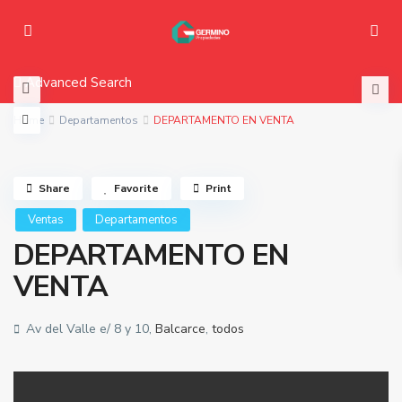
Advanced Search
Home
Departamentos
DEPARTAMENTO EN VENTA
Share
Favorite
Print
Ventas
Departamentos
DEPARTAMENTO EN
VENTA
Av del Valle e/ 8 y 10,
Balcarce
,
todos