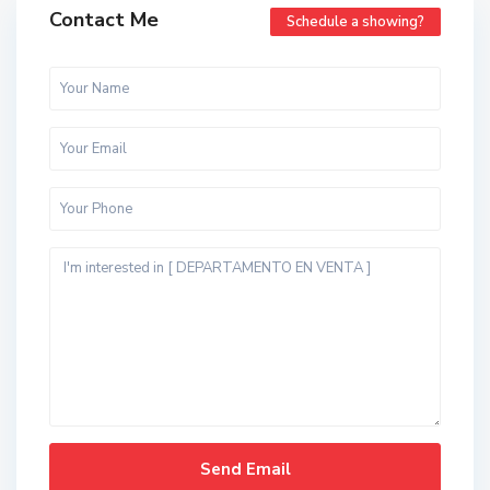
Contact Me
Schedule a showing?
t
o
d
o
s
,
B
a
l