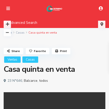
Advanced Search
Home
Casas
Casa quinta en venta
Share
Favorite
Print
Ventas
Casas
Casa quinta en venta
23 N°646,
Balcarce
,
todos