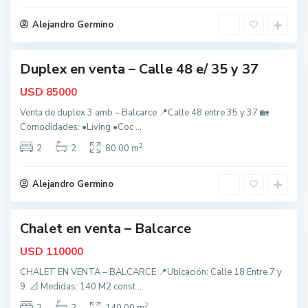
r
o
c
d
Alejandro Germino
e
o
s
Duplex en venta – Calle 48 e/ 35 y 37
,
nidad
B
USD
85000
a
Venta de duplex 3 amb – Balcarce 📍Calle 48 entre 35 y 37 🏡
l
Comodidades: •Living •Coc
...
c
2
a
2
2
80.00 m
r
c
Alejandro Germino
e
Chalet en venta – Balcarce
nidad
USD
110000
CHALET EN VENTA – BALCARCE 📍Ubicación: Calle 18 Entre 7 y
9. 📐 Medidas: 140 M2 const
...
2