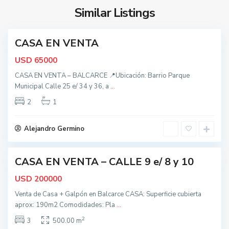
c
d
Similar Listings
e
o
s
CASA EN VENTA
,
nidad
B
USD
65000
a
CASA EN VENTA – BALCARCE 📍Ubicación: Barrio Parque
l
Municipal Calle 25 e/ 34 y 36, a
...
c
a
2
1
t
r
o
c
d
Alejandro Germino
e
o
s
CASA EN VENTA – CALLE 9 e/ 8 y 10
,
ctiva
B
USD
200000
a
Venta de Casa + Galpón en Balcarce CASA: Superficie cubierta
l
aprox: 190m2 Comodidades: Pla
...
c
2
a
3
500.00 m
t