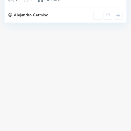
2
2
140.00 m
Alejandro Germino