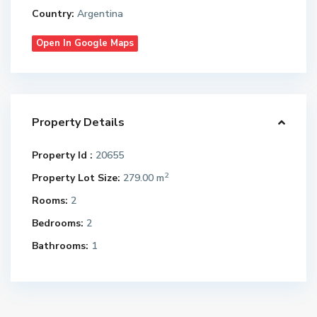
Country:
Argentina
Open In Google Maps
Property Details
t
o
Property Id :
20655
d
2
Property Lot Size:
279.00 m
o
s
Rooms:
2
,
Bedrooms:
2
B
a
Bathrooms:
1
l
c
a
t
r
o