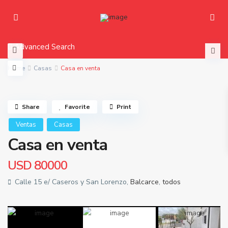
Advanced Search
Home
Casas
Casa en venta
Share
Favorite
Print
Ventas
Casas
Casa en venta
USD
80000
Calle 15 e/ Caseros y San Lorenzo,
Balcarce
,
todos