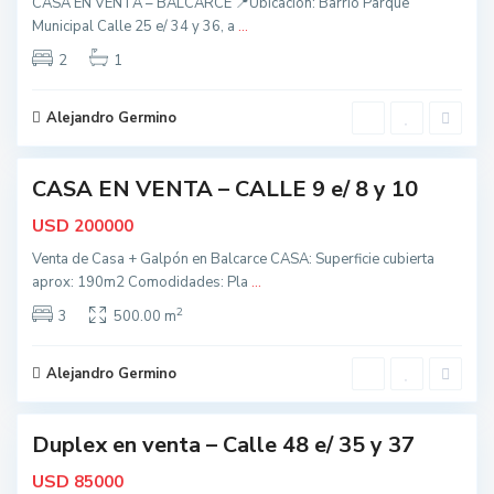
CASA EN VENTA – BALCARCE 📍Ubicación: Barrio Parque
l
Municipal Calle 25 e/ 34 y 36, a
...
c
a
2
1
t
r
o
c
d
Alejandro Germino
8
e
o
s
CASA EN VENTA – CALLE 9 e/ 8 y 10
,
ctiva
B
USD
200000
a
Venta de Casa + Galpón en Balcarce CASA: Superficie cubierta
l
aprox: 190m2 Comodidades: Pla
...
c
2
a
3
500.00 m
t
r
o
c
d
Alejandro Germino
0
e
o
s
Duplex en venta – Calle 48 e/ 35 y 37
,
nidad
B
USD
85000