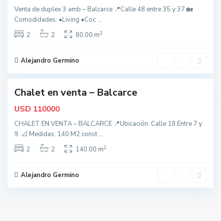
a
Venta de duplex 3 amb – Balcarce 📍Calle 48 entre 35 y 37 🏡
l
Comodidades: •Living •Coc
...
c
2
a
2
2
80.00 m
r
c
Alejandro Germino
2
e
Chalet en venta – Balcarce
nidad
USD
110000
CHALET EN VENTA – BALCARCE 📍Ubicación: Calle 18 Entre 7 y
9. 📐 Medidas: 140 M2 const
...
2
2
2
140.00 m
Alejandro Germino