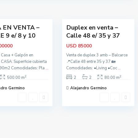
c
20
e
 EN VENTA –
Duplex en venta –
Oportunidad
 9 e/ 8 y 10
Calle 48 e/ 35 y 37
USD
00000
85000
 Casa + Galpón en
Venta de duplex 3 amb – Balcarce
 CASA: Superficie cubierta
📍Calle 48 entre 35 y 37 🏡
190m2 Comodidades: Pla
...
Comodidades: •Living •Coc
...
2
2
500.00 m
2
2
80.00 m
ndro Germino
Alejandro Germino