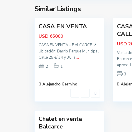
c
c
Similar Listings
15
e
38
e
t
o
CASA EN VENTA
CASA
Oportunidad
Activa
d
CALLE
USD
65000
o
USD
2
s
CASA EN VENTA – BALCARCE 📍
,
Ubicación: Barrio Parque Municipal
Venta de
Calle 25 e/ 34 y 36, a
B
...
Balcarce
a
aprox: 
2
1
l
3
c
Alejandro Germino
Aleja
a
r
c
12
e
Chalet en venta –
Oportunidad
Balcarce