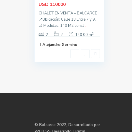
USD
110000
CHALET EN VENTA – BALCARCE
📍Ubicación: Calle 18 Entre 7 y 9.
📐 Medidas: 140 M2 const
...
2
2
2
140.00 m
Alejandro Germino
©
Balcarce
2022, Desarrollado por
WEB SS Desarrollo Digital