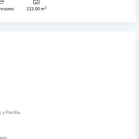
2
hrooms
212.00 m
y Parrilla.
ago.