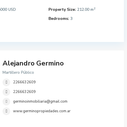
2
5000
Property Size:
212.00 m
USD
Bedrooms:
3
Alejandro Germino
Martillero Público
2266632609
2266632609
germinoinmobiliaria@gmail.com
www.germinopropiedades.com.ar