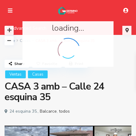
loading...
Advanced Search
Home
Casas
CASA 3 amb – Calle 24 esquina 35
Share
Favorite
Print
Ventas
Casas
CASA 3 amb – Calle 24
esquina 35
24 esquina 35.,
Balcarce
,
todos