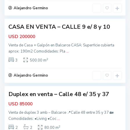
o
c
d
Alejandro Germino
e
o
s
CASA EN VENTA – CALLE 9 e/ 8 y 10
,
ctiva
B
USD
200000
a
Venta de Casa + Galpón en Balcarce CASA: Superficie cubierta
l
aprox: 190m2 Comodidades: Pla
...
c
2
a
3
500.00 m
t
r
o
c
d
Alejandro Germino
e
o
s
Duplex en venta – Calle 48 e/ 35 y 37
,
nidad
B
USD
85000
a
Venta de duplex 3 amb – Balcarce 📍Calle 48 entre 35 y 37 🏡
l
Comodidades: •Living •Coc
...
c
2
a
2
2
80.00 m