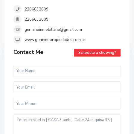
2266632609
2266632609
germinoinmobiliaria@gmail.com
www.germinopropiedades.com.ar
Contact Me
Schedule a showing?
t
o