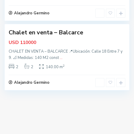
r
c
Alejandro Germino
e
Chalet en venta – Balcarce
nidad
USD
110000
CHALET EN VENTA – BALCARCE 📍Ubicación: Calle 18 Entre 7 y
9. 📐 Medidas: 140 M2 const
...
2
2
2
140.00 m
Alejandro Germino