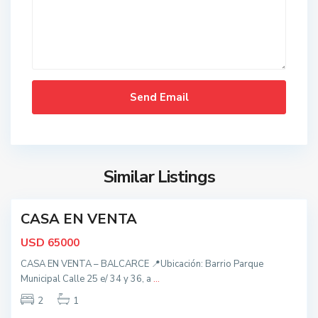
d
o
s
,
B
a
l
c
a
t
r
o
c
d
Similar Listings
e
o
s
CASA EN VENTA
,
nidad
B
USD
65000
a
CASA EN VENTA – BALCARCE 📍Ubicación: Barrio Parque
l
Municipal Calle 25 e/ 34 y 36, a
...
c
a
2
1
t
r