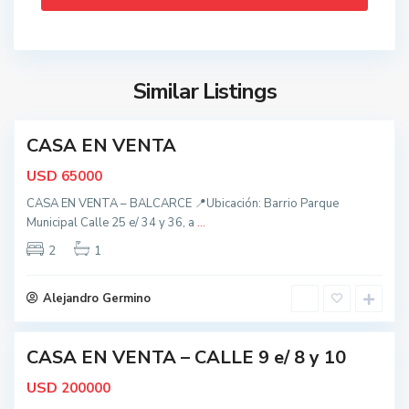
c
a
t
r
o
c
d
Similar Listings
e
o
s
CASA EN VENTA
,
nidad
B
USD
65000
a
CASA EN VENTA – BALCARCE 📍Ubicación: Barrio Parque
l
Municipal Calle 25 e/ 34 y 36, a
...
c
a
2
1
t
r
o
c
d
Alejandro Germino
e
o
s
CASA EN VENTA – CALLE 9 e/ 8 y 10
,
ctiva
B
USD
200000
a