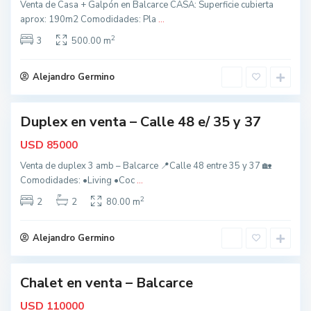
Venta de Casa + Galpón en Balcarce CASA: Superficie cubierta
l
aprox: 190m2 Comodidades: Pla
...
c
2
a
3
500.00 m
t
r
o
c
d
Alejandro Germino
e
o
s
Duplex en venta – Calle 48 e/ 35 y 37
,
nidad
B
USD
85000
a
Venta de duplex 3 amb – Balcarce 📍Calle 48 entre 35 y 37 🏡
l
Comodidades: •Living •Coc
...
c
2
a
2
2
80.00 m
r
c
Alejandro Germino
e
Chalet en venta – Balcarce
nidad
USD
110000