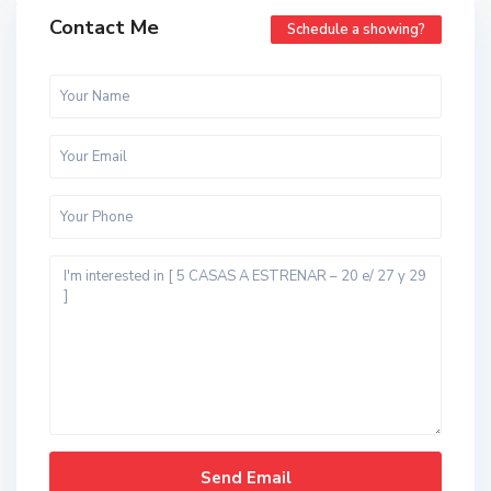
Contact Me
Schedule a showing?
t
o
d
o
s
,
B
a
l