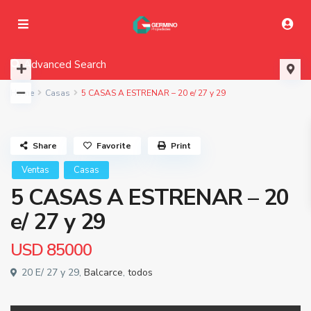
Advanced Search
Home
Casas
5 CASAS A ESTRENAR – 20 e/ 27 y 29
Share
Favorite
Print
Ventas
Casas
5 CASAS A ESTRENAR – 20
e/ 27 y 29
USD
85000
20 E/ 27 y 29,
Balcarce
,
todos