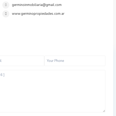
germinoinmobiliaria@gmail.com
www.germinopropiedades.com.ar
t
o
d
o
s
,
B