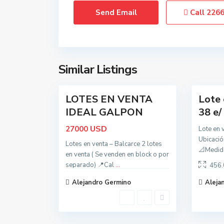
a
a
Call
226
l
l
c
c
a
a
r
r
c
c
Similar Listings
t
2
e
3
e
o
d
LOTES EN VENTA
Lote 
Destacada
Oportunidad
o
IDEAL GALPON
38 e/
s
,
USD
27000
Lote en 
B
Ubicació
Lotes en venta – Balcarce 2 lotes
a
📐Medid
en venta ( Se venden en block o por
l
separado) 📍Cal
...
456.
c
Alejandro Germino
Aleja
a
r
c
2
e