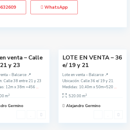
a
6632609
WhatsApp
l
c
a
r
c
3
e
en venta – Calle
LOTE EN VENTA – 36
Vendida
 21 y 23
e/ 19 y 21
venta – Balcarce 📍
Lote en venta – Balcarce 📍
n: Calle 38 entre 21 y 23
Ubicación: Calle 36 e/ 19 y 21.
as: 12m x 38m =456
...
Medidas: 10,40m x 50m=520
...
2
2
00 m
520.00 m
ndro Germino
Alejandro Germino