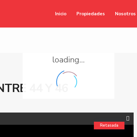
Inicio
Propiedades
Nosotros
loading...
TRE 44 Y 46
Retasada