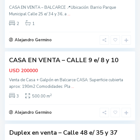
a
CASA EN VENTA – BALCARCE 📍Ubicación: Barrio Parque
l
Municipal Calle 25 e/ 34 y 36, a
...
c
a
2
1
t
r
o
c
d
Alejandro Germino
e
o
s
CASA EN VENTA – CALLE 9 e/ 8 y 10
,
ctiva
B
USD
200000
a
Venta de Casa + Galpón en Balcarce CASA: Superficie cubierta
l
aprox: 190m2 Comodidades: Pla
...
c
2
a
3
500.00 m
t
r
o
c
d
Alejandro Germino
e
o
s
Duplex en venta – Calle 48 e/ 35 y 37
,
nidad