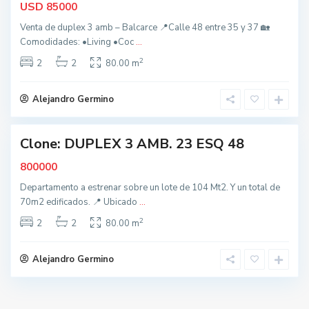
B
USD
85000
a
Venta de duplex 3 amb – Balcarce 📍Calle 48 entre 35 y 37 🏡
l
Comodidades: •Living •Coc
...
c
2
a
2
2
80.00 m
r
c
Alejandro Germino
e
Clone: DUPLEX 3 AMB. 23 ESQ 48
ctiva
800000
Departamento a estrenar sobre un lote de 104 Mt2. Y un total de
70m2 edificados. 📍 Ubicado
...
2
2
2
80.00 m
Alejandro Germino