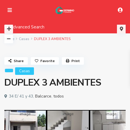
Advanced Search
Home
Casas
DUPLEX 3 AMBIENTES
Share
Favorite
Print
Casas
DUPLEX 3 AMBIENTES
34 E/ 41 y 43,
Balcarce
,
todos