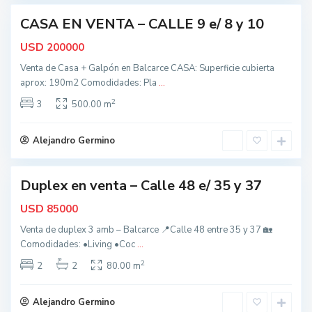
s
CASA EN VENTA – CALLE 9 e/ 8 y 10
,
ctiva
B
USD
200000
a
Venta de Casa + Galpón en Balcarce CASA: Superficie cubierta
l
aprox: 190m2 Comodidades: Pla
...
c
2
a
3
500.00 m
t
r
o
c
d
Alejandro Germino
e
o
s
Duplex en venta – Calle 48 e/ 35 y 37
,
nidad
B
USD
85000
a
Venta de duplex 3 amb – Balcarce 📍Calle 48 entre 35 y 37 🏡
l
Comodidades: •Living •Coc
...
c
2
a
2
2
80.00 m
r
c
Alejandro Germino