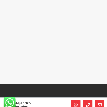
©
Balcarce
2022, Desarrollado por WEB SS Desarrollo Digital
Alejandro
Germino