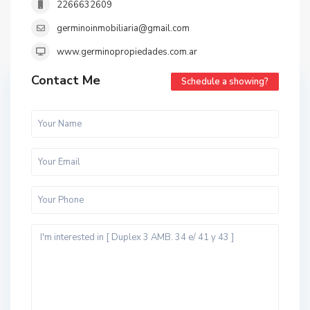
2266632609
germinoinmobiliaria@gmail.com
www.germinopropiedades.com.ar
Contact Me
Schedule a showing?
t
o
d
o
s