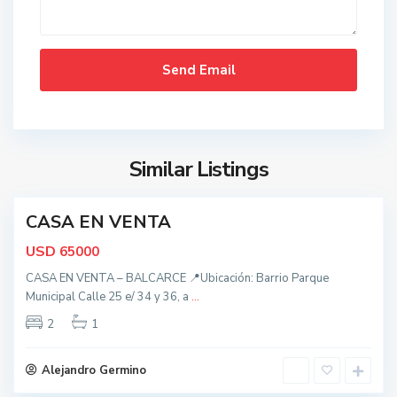
,
B
a
l
c
a
t
r
o
c
d
Similar Listings
e
o
s
CASA EN VENTA
,
nidad
B
USD
65000
a
CASA EN VENTA – BALCARCE 📍Ubicación: Barrio Parque
l
Municipal Calle 25 e/ 34 y 36, a
...
c
a
2
1
t
r
o
c
d
Alejandro Germino
e
o