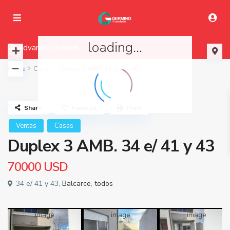
loading...
Advanced Search
Home
Casas
Duplex 3 AMB. 34 e/ 41 y 43
Share
Favorite
Print
Ventas
Casas
Duplex 3 AMB. 34 e/ 41 y 43
70000
USD
34 e/ 41 y 43,
Balcarce
,
todos