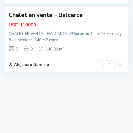
e
Chalet en venta – Balcarce
nidad
USD
110000
CHALET EN VENTA – BALCARCE 📍Ubicación: Calle 18 Entre 7 y
9. 📐 Medidas: 140 M2 const
...
2
2
2
140.00 m
Alejandro Germino