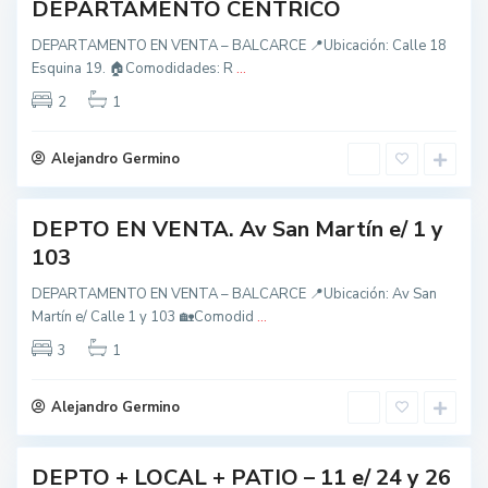
B
DEPARTAMENTO CÉNTRICO
nidad
a
DEPARTAMENTO EN VENTA – BALCARCE 📍Ubicación: Calle 18
l
Esquina 19. 🏠Comodidades: R
...
c
t
a
2
1
o
r
d
c
Alejandro Germino
o
e
s
DEPTO EN VENTA. Av San Martín e/ 1 y
,
nidad
B
103
a
DEPARTAMENTO EN VENTA – BALCARCE 📍Ubicación: Av San
l
Martín e/ Calle 1 y 103 🏡Comodid
...
t
c
o
a
3
1
d
r
o
c
Alejandro Germino
s
e
,
B
DEPTO + LOCAL + PATIO – 11 e/ 24 y 26
nidad