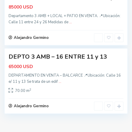
a
USD
85000
l
c
Departamento 3 AMB + LOCAL + PATIO EN VENTA. 📍Ubicación:
Calle 11 entre 24 y 26 Medidas de
...
a
r
c
Alejandro Germino
e
DEPTO 3 AMB – 16 ENTRE 11 y 13
nidad
USD
65000
DEPARTAMENTO EN VENTA – BALCARCE 📍Ubicación: Calle 16
e/ 11 y 13 Se trata de un edif
...
2
70.00 m
Alejandro Germino