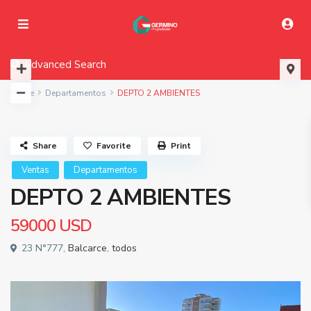
Advanced Search
Home
Departamentos
DEPTO 2 AMBIENTES
Share
Favorite
Print
Ventas
Departamentos
DEPTO 2 AMBIENTES
59000
USD
23 N°777,
Balcarce
,
todos