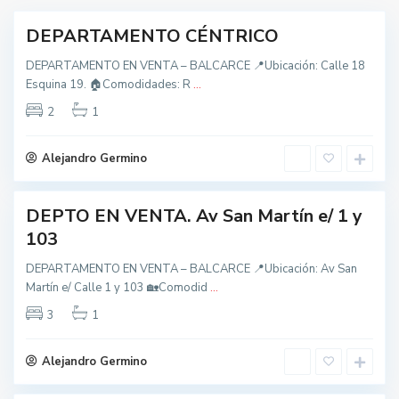
,
B
DEPARTAMENTO CÉNTRICO
nidad
a
DEPARTAMENTO EN VENTA – BALCARCE 📍Ubicación: Calle 18
l
Esquina 19. 🏠Comodidades: R
...
c
t
a
2
1
o
r
d
c
Alejandro Germino
o
e
s
DEPTO EN VENTA. Av San Martín e/ 1 y
,
nidad
B
103
a
DEPARTAMENTO EN VENTA – BALCARCE 📍Ubicación: Av San
l
Martín e/ Calle 1 y 103 🏡Comodid
...
t
c
o
a
3
1
d
r
o
c
Alejandro Germino
s
e
,