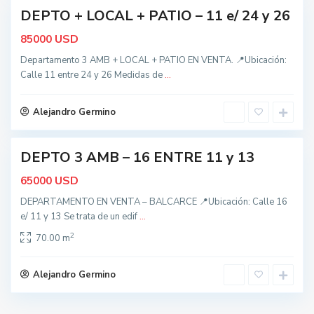
B
DEPTO + LOCAL + PATIO – 11 e/ 24 y 26
nidad
a
USD
85000
l
c
Departamento 3 AMB + LOCAL + PATIO EN VENTA. 📍Ubicación:
Calle 11 entre 24 y 26 Medidas de
...
a
r
c
Alejandro Germino
e
DEPTO 3 AMB – 16 ENTRE 11 y 13
nidad
USD
65000
DEPARTAMENTO EN VENTA – BALCARCE 📍Ubicación: Calle 16
e/ 11 y 13 Se trata de un edif
...
2
70.00 m
Alejandro Germino