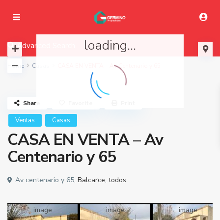
loading...
Advanced Search
Home
Casas
CASA EN VENTA – Av Centenario y 65
Share
Favorite
Print
Ventas
Casas
CASA EN VENTA – Av
Centenario y 65
Av centenario y 65,
Balcarce
,
todos