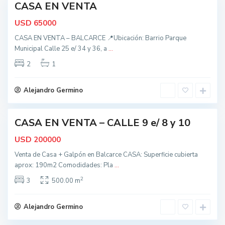
CASA EN VENTA
,
nidad
B
USD
65000
a
CASA EN VENTA – BALCARCE 📍Ubicación: Barrio Parque
l
Municipal Calle 25 e/ 34 y 36, a
...
c
a
2
1
t
r
o
c
d
Alejandro Germino
e
o
s
CASA EN VENTA – CALLE 9 e/ 8 y 10
,
ctiva
B
USD
200000
a
Venta de Casa + Galpón en Balcarce CASA: Superficie cubierta
l
aprox: 190m2 Comodidades: Pla
...
c
2
a
3
500.00 m
t
r
o
c
d
Alejandro Germino
e
o