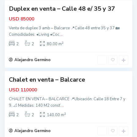
s
Duplex en venta – Calle 48 e/ 35 y 37
,
nidad
B
USD
85000
a
Venta de duplex 3 amb – Balcarce 📍Calle 48 entre 35 y 37 🏡
l
Comodidades: •Living •Coc
...
c
2
a
2
2
80.00 m
r
c
Alejandro Germino
e
Chalet en venta – Balcarce
nidad
USD
110000
CHALET EN VENTA – BALCARCE 📍Ubicación: Calle 18 Entre 7 y
9. 📐 Medidas: 140 M2 const
...
2
2
2
140.00 m
Alejandro Germino