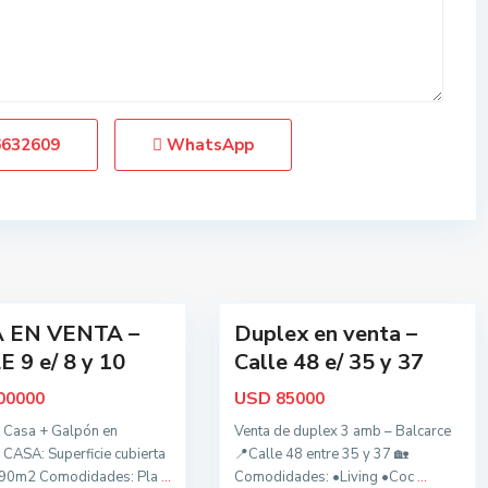
d
o
s
,
B
a
6632609
WhatsApp
l
c
a
r
c
20
e
 EN VENTA –
Duplex en venta –
Oportunidad
 9 e/ 8 y 10
Calle 48 e/ 35 y 37
USD
00000
85000
 Casa + Galpón en
Venta de duplex 3 amb – Balcarce
 CASA: Superficie cubierta
📍Calle 48 entre 35 y 37 🏡
190m2 Comodidades: Pla
...
Comodidades: •Living •Coc
...