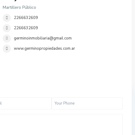
Martillero Público
2266632609
2266632609
germinoinmobiliaria@gmail.com
www.germinopropiedades.com.ar
t
o