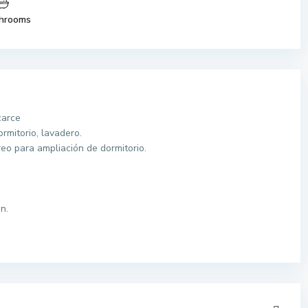
hrooms
carce
rmitorio, lavadero.
reo para ampliación de dormitorio.
n.