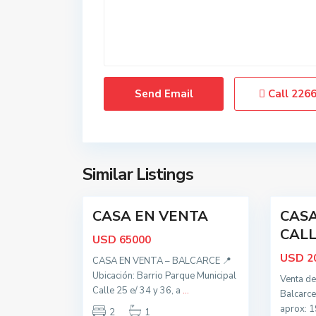
d
d
o
o
s
s
,
,
B
B
a
a
Call
226
l
l
c
c
a
a
r
r
c
c
Similar Listings
15
e
38
e
t
o
CASA EN VENTA
CASA
Oportunidad
Activa
d
CALLE
USD
65000
o
USD
2
s
CASA EN VENTA – BALCARCE 📍
,
Ubicación: Barrio Parque Municipal
Venta de
Calle 25 e/ 34 y 36, a
B
...
Balcarce
a
aprox: 
2
1