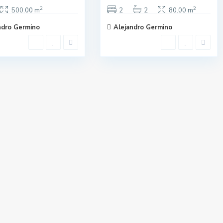
2
2
500.00 m
2
2
80.00 m
ndro Germino
Alejandro Germino