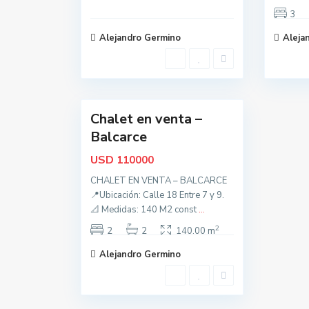
l
3
c
Alejandro Germino
Aleja
a
r
c
12
e
Chalet en venta –
Oportunidad
Balcarce
USD
110000
CHALET EN VENTA – BALCARCE
📍Ubicación: Calle 18 Entre 7 y 9.
📐 Medidas: 140 M2 const
...
2
2
2
140.00 m
Alejandro Germino