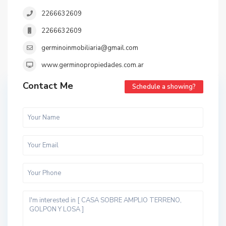
2266632609
2266632609
germinoinmobiliaria@gmail.com
www.germinopropiedades.com.ar
Contact Me
Schedule a showing?
t
o