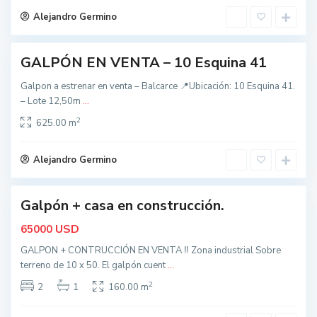
l
Alejandro Germino
l
GALPÓN EN VENTA – 10 Esquina 41
ctiva
Galpon a estrenar en venta – Balcarce 📍Ubicación: 10 Esquina 41.
– Lote 12,50m
...
2
625.00 m
t
o
d
Alejandro Germino
o
s
Galpón + casa en construcción.
,
B
USD
65000
a
GALPON + CONTRUCCIÓN EN VENTA ‼️ Zona industrial Sobre
l
terreno de 10 x 50. El galpón cuent
...
c
2
a
2
1
160.00 m
r