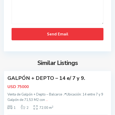
d
o
s
,
B
a
l
c
a
r
c
Similar Listings
e
GALPÓN + DEPTO – 14 e/ 7 y 9.
t
o
USD
75000
d
Venta de Galpón + Depto – Balcarce 📍Ubicación: 14 entre 7 y 9
o
Galpón de 71,53 M2 con
...
s
2
,
1
2
72.00 m
a