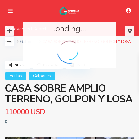
loading...
Advanced Search
Home
Galpones
CASA SOBRE AMPLIO TERRENO, GOLPON Y LOSA
Share
Favorite
Print
Ventas
Galpones
CASA SOBRE AMPLIO
TERRENO, GOLPON Y LOSA
110000
USD