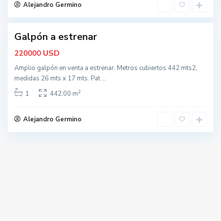
c
Alejandro Germino
e
Galpón a estrenar
nidad
USD
220000
Amplio galpón en venta a estrenar. Metros cubiertos 442 mts2,
medidas 26 mts x 17 mts. Pat
...
2
1
442.00 m
Alejandro Germino