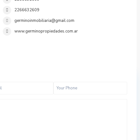
2266632609
germinoinmobiliaria@gmail.com
www.germinopropiedades.com.ar