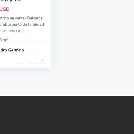
USD
ntrico en venta- Balcarce.
orable punto de la ciudad
ontramos con l
...
2
0 m
ndro Germino