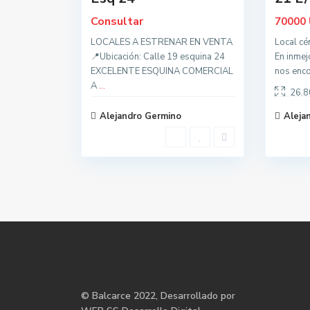
Consultar
70000
LOCALES A ESTRENAR EN VENTA
Local cé
📍Ubicación: Calle 19 esquina 24
En inmej
EXCELENTE ESQUINA COMERCIAL
nos enc
A
...
26.8
Alejandro Germino
Aleja
©
Balcarce
2022, Desarrollado por