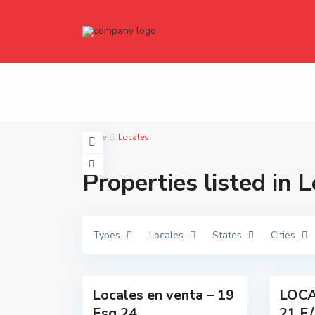
t
t
Home
Locales
o
o
d
d
o
o
Properties listed in 
s
s
,
,
B
B
a
a
l
l
c
c
Types
Locales
States
Cities
a
a
r
r
c
c
7
e
2
e
Locales en venta – 19
LOCA
Destacada
Esq 24
21 E/